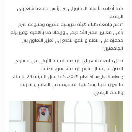
كما أضاف الأستاذ الدكتور لي يين رئيس جامعة شنغهاي
للرياضة:
"تضم جامعة كلباء هيئة تدريسية متميزة ومتنوعة تلتزم
بأعلى معايير التميز الأكاديمي. وإيمانًا منا بأهمية توفير بيئة
محفزة على التعلم والنمو، نتطلع إلى تعزيز التعاون بين
الجامعتين".
تحتل جامعة شنغهاي للرياضة المرتبة الأولى على مستوى
الصين في مجال علوم الرياضة، وفق تصنيف
ShanghaiRanking لعام 2025، كما تحتل المرتبة 29 عالميًا،
ما يبرز ريادتها ومكانتها المرموقة في التعليم والتدريب
والبحث الرياضي.