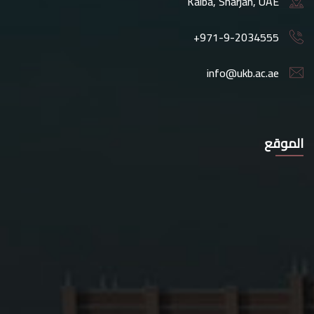
Kalba, Sharjah, UAE
+971-9-2034555
info@ukb.ac.ae
الموقع