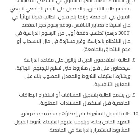
إن استيفاء الطالب لشروط القبول في التخصص المطلوب،
وتقديم طلب الالتحاق، والحصول على الرقم الجامعي لا يعني
القبول في الجامعة، وإنما يتم قبول الطالب قبولاً نهائياً في
حال استيفاء معايير التنافس، ودفع رسوم حجز المقعد
(3000 درهم) تحتسب دفعة أولى من (الرسوم الدراسية في
حال الانتظام بالدراسة، وغير مستردة في حال الانسحاب أو
عدم الالتحاق بالجامعة).
الطلبة المتقدمون الذين لا يزالون على مقاعد الدراسة
سيحصلون على قبول مشروط حتى تسليم نتيجتهم النهائية،
ويشترط استيفاء الشروط والمعدل المطلوب بناء على
المعايير التنافسية.
لن يسمح للطلبة بتسجيل المساقات أو استخراج البطاقات
الجامعية قبل استكمال المستندات المطلوبة.
طلبة القبول المشروط يتم إعطاؤهم مدة محددة وفق
التعهد الخاص بذلك، ويتوجب عليهم استيفاء شروط القبول
المشروط للاستمرار بالدراسة في الجامعة.