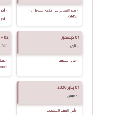
- بدء التقديم على طلب التحويل بين
- آخر
الكليات
- آخر
01 ديسمبر
02 - 03 ديسمبر
الإثنين
الثلاثا
- يوم الشهيد
- عطل
العرب
01 يناير 2026
الخميس
- رأس السنة الميلادية