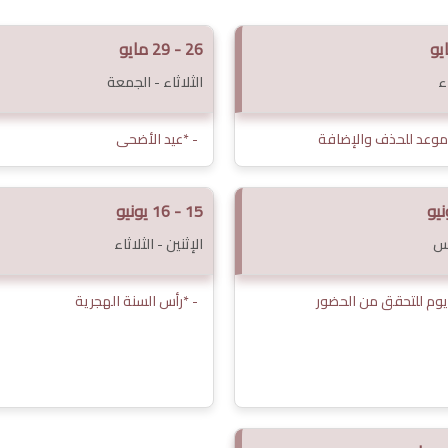
26 - 29 مايو
ء
الثلاثاء - الجمعة
 موعد للحذف والإضافة
- *عيد الأضحى
15 - 16 يونيو
س
الإثنين - الثلاثاء
 يوم للتحقق من الحضور
- *رأس السنة الهجرية