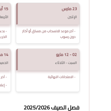
23 مارس
15 أبريل
الإثنين
الأربعا
- آخر موعد للانسحاب من مساق أو أكثر
- بدء
دون رسوب
الخري
02 - 12 مايو
14 مايو
السبت - الثلاثاء
الخمي
- الامتحانات النهائية
- آخر
- إعلا
فصل الصيف 2025/2026