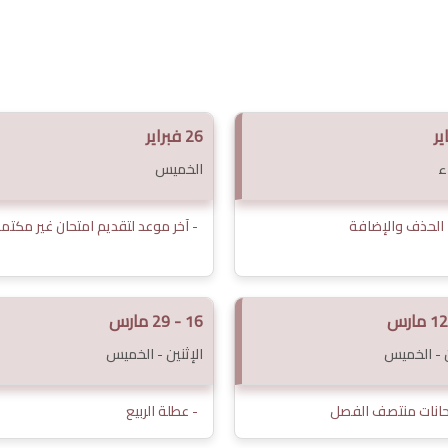
26 فبراير
ء
الخميس
 الحذف والإضافة
- آخر موعد لتقديم امتحان غير مكتم
16 - 29 مارس
ن - الخميس
الإثنين - الخميس
حانات منتصف الفصل
- عطلة الربيع