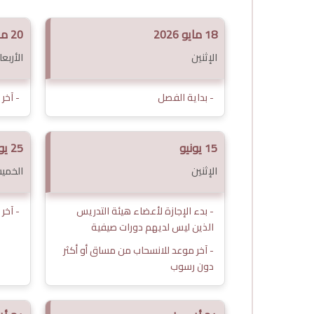
18 مايو 2026
20 مايو
الإثنين
الأربعا
- بداية الفصل
- آخر
15 يونيو
25 يونيو
الإثنين
الخمي
- بدء الإجازة لأعضاء هيئة التدريس
- آخر
الذين ليس لديهم دورات صيفية
- آخر موعد للانسحاب من مساق أو أكثر
دون رسوب