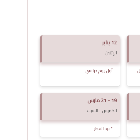
12 يناير
الإثنين
ل
- أول يوم دراسي
19 - 21 مارس
الخميس - السبت
- *عيد الفطر