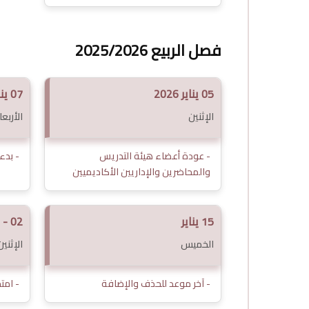
فصل الربيع 2025/2026
05 يناير 2026
07 يناير
الإثنين
الأربعا
- عودة أعضاء هيئة التدريس
- بدء
والمحاضرين والإداريين الأكاديميين
15 يناير
02 - 12 مارس
الخميس
الإثني
- آخر موعد للحذف والإضافة
- امت