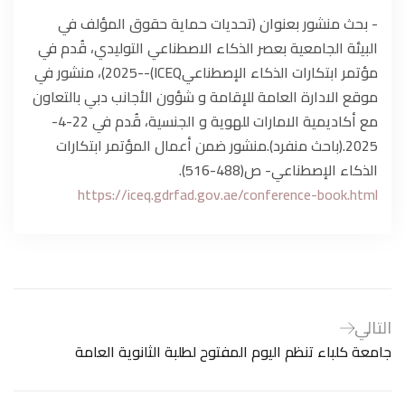
- بحث منشور بعنوان (تحديات حماية حقوق المؤلف في
البيئة الجامعية بعصر الذكاء الاصطناعي التوليدي، قُدم في
مؤتمر ابتكارات الذكاء الإصطناعيICEQ)--2025)، منشور في
موقع الادارة العامة للإقامة و شؤون الأجانب دبي بالتعاون
مع أكاديمية الامارات للهوية و الجنسية، قُدم في 22-4-
2025.(باحث منفرد).منشور ضمن أعمال المؤتمر ابتكارات
الذكاء الإصطناعي- ص(488-516).
https://iceq.gdrfad.gov.ae/conference-book.html
التالي
جامعة كلباء تنظم اليوم المفتوح لطلبة الثانوية العامة