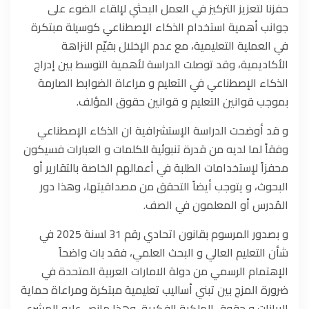
حفزنا لتعزيز التركيز في العمل البحثي لإلقاء الضوء على
جوانب أهمية استخدام الذكاء الإصطناعي كوسيلة مبتكرة
في العملية التعليمية، مع عدم الإخلال بقيّم النزاهة
الأكاديمية، وقد توصلت الدراسة لأهمية التوسط بين إدراج
الذكاء الإصطناعي في التعليم و مراعاة الضوابط الصارمة
بموجب قوانين التعليم و قوانين حقوق المؤلف.
و قد أوضحت الدراسة الإستشرافية ان الذكاء الإصطناعي
وفقاً لما لديه من قدرة تنبوئية للكلمات و العبارات فسيكون
محفزاً لإستخدامات الطلبة في أعمالهم الخاصة بالتقارير أو
البحوث، و يتوجب أيضاً التحقق من مصداقيتها، وهذا دور
المُدرس أو المعلمون في الصف.
و بصدور المرسوم بقانون اتحادي رقم 31 لسنة 2025 في
شأن التعليم العالي و البحث العلمي، فقد بات واضحاً
الإهتمام الرسمي من دولة الامارات العربية المتحدة في
ضرورة المزج بين تبني أساليب تعليمية مبتكرة ومراعاة حماية
البيانات و حقوق الملكية الفكرية، وهذا مانص عليه المشرع