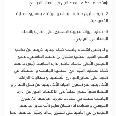
بإستخدام الذكاء الاصطناعي في الصف الدراسي.
2- يتوجب تبني حماية البيانات و الإرتقاء بمستوى حماية
الخصوصية.
3- تنظيم دورات تدريبية للمعلمين على التدرُب بالذكاء
الإصطناعي التوليدي.
و لا يخفى اهتمام جامعة كلباء برعاية كريمة من صاحب
السمو الشيخ الدكتور سلطان بن محمد القاسمي، عضو
المجلس الأعلى للاتحاد حاكم إمارة الشارقة، رئيس جامعة
كلباء بتعظيم القيّم التي اخطتتها الجامعة و المتمثلة في
تنفيذ أعلى معاييرالمبادئ الأخلاقية و متطلبات النزاهة
الأكاديمية مع تحسين الحياة الأكاديمية من خلال الابداع و
الابتكار سعياً للتميز، عطفاً على الاهتمام الكبير من ادارة
الجامعة مُمثلة في سعادة مديرة الجامعة أد/ نجوى
الحوسني و سعادة أد/ حسان سليم نائب مدير الجامعة
الموقرين في التأكيد على تحقيق رسالة وقيّم الجامعة، مما