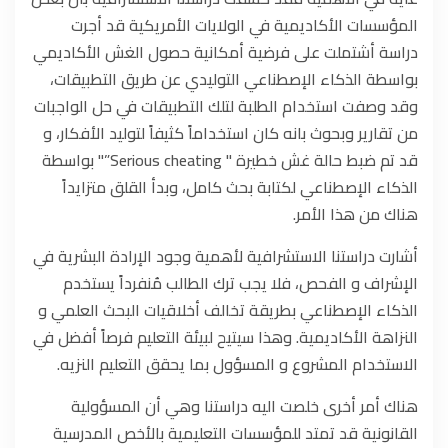
المؤسسات الأكاديمية في الولايات الأمريكية قد أجرت
دراسة أشتملت على فرضية أمكانية حصول الغش الأكاديمي
بواسطة الذكاء الإصطناعي التوليدي عن طريق التطبيقات،
وقد وصفت استخدام الطلبة لتلك التطبيقات في حل الواجبات
من تقارير وبحوث بانه كان استخداماً كثيفاً لتوليد الأفكار، و
قد تم ضبط حالة غش خطيرة " Serious cheating”" بواسطة
الذكاء الإصطناعي لكتابة بحث كامل، وبدأ القلق متزايداً
هناك من هذا الأمر.
أشارت دراستنا الاستشرافية لأهمية وجود الإرادة البشرية في
الإشراف و الفحص، فلا يجب ترك الطالب مُنفرداً يستخدم
الذكاء الإصطناعي بطريقة تخالف أخلاقيات البحث العلمي و
النزاهة الأكاديمية. وهذا سيتيح لبيئة التعليم فرصاً أفضل في
الاستخدام المشروع و المسؤول بما يحقق التعليم النزيه.
هناك أمر أخرى خلصت اليه دراستنا وهي أن المسؤولية
القانونية قد تمتد للمؤسسات التعليمية بالأخص المدرسية