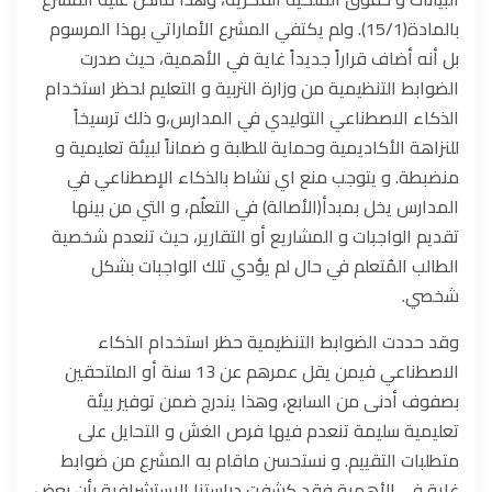
بالمادة(15/1). ولم يكتفي المشرع الأماراتي بهذا المرسوم
بل أنه أضاف قراراً جديداً غاية في الأهمية، حيث صدرت
الضوابط التنظيمية من وزارة التربية و التعليم لحظر استخدام
الذكاء الاصطناعي التوليدي في المدارس،و ذلك ترسيخاً
للنزاهة الأكاديمية وحماية للطلبة و ضماناً لبيئة تعليمية و
منضبطة. و يتوجب منع اي نشاط بالذكاء الإصطناعي في
المدارس يخل بمبدأ(الأصالة) في التعلُم، و التي من بينها
تقديم الواجبات و المشاريع أو التقارير، حيث تنعدم شخصية
الطالب المُتعلم في حال لم يؤدي تلك الواجبات بشكل
شخصي.
وقد حددت الضوابط التنظيمية حظر استخدام الذكاء
الاصطناعي فيمن يقل عمرهم عن 13 سنة أو الملتحقين
بصفوف أدنى من السابع، وهذا يندرج ضمن توفير بيئة
تعليمية سليمة تنعدم فيها فرص الغش و التحايل على
متطلبات التقييم. و نستحسن ماقام به المشرع من ضوابط
غاية في الأهمية فقد كشفت دراستنا الاستشرافية بأن بعض