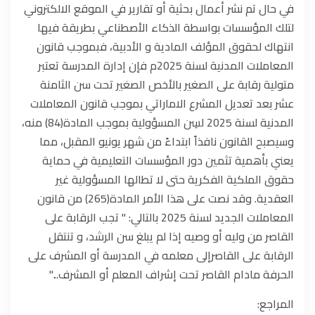
في حال تم نشر أعمال بحثية أو تقارير في الموقع الالكتروني
لتلك المؤسسات بواسطة الذكاء الأصطناعي بطريقة فيها
انتهاك لحقوق المؤلف المادية و الأدبية، فبموجب قانون
المعاملات المدنية لسنة 2025م فإن إدارة المدرسة تعتبر
متولية رقابة على الصغير بالأخص الصغير تحت سن الثامنة
عشر بعد تعديل المشرع الاماراتي بموجب قانون المعاملات
المدنية لسنة 2025 لسِن المسؤولية بموجب المادة(84) منه،
وسيصبح القانون نافذاً ابتداءً من شهر يونيو المقبل، مما
يعني بأهمية تثمين دور المؤسسات التعليمية في حماية
حقوق الملكية الفكرية حتى لا تطالها المسؤولية غير
العقدية. وقد نصت على هذا الأمر المادة(265) من قانون
المعاملات الجديد لسنة 2025 بالتالي: " تجب الرقابة على
القاصر من وليه أو وصيه إذا لم يبلغ سن الرشد، و تنتقل
الرقابة على القاصرإلى معلمه في المدرسة أو المشرف على
الحرفة مادام القاصر تحت إشراف المعلم أو المشرف..."
المراجع: