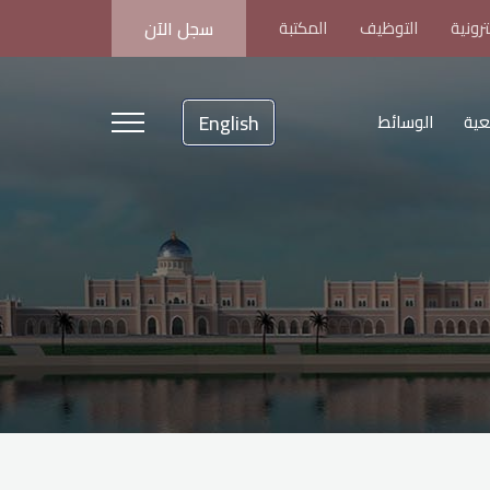
رونية
التوظيف
المكتبة
سجل الآن
English
عية
الوسائط