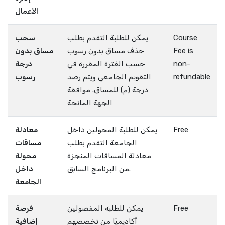
الأعمال
Course
يمكن للطلبة التقدم بطلب
سحب
Fee is
حذف مساق بدون رسوب
مساق بدون
non-
حسب الفترة المقررة في
درجة
refundable
التقويم الجامعي ويتم رصد
رسوب
درجة (م) للمساق. موافقة
الجهة المانحة
Free
يمكن للطلبة المحولين داخل
معادلة
الجامعة التقدم بطلب
مساقات
معادلة المساقات المنجزة
محولة
من البرنامج السابق.
داخل
الجامعة
Free
يمكن للطلبة المفصولين
فرصة
أكاديميًا من تخصصهم
إضافية