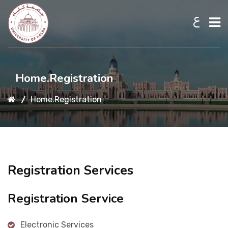
ع
Home
Home.Registration
Home.Registration
About UKB
Admission
Registration Services
Academic
Registration Service
Research
Electronic Services