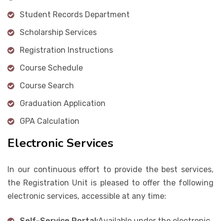
Student Records Department
Student Life
Scholarship Services
Media
Registration Instructions
Course Schedule
Course Search
Graduation Application
GPA Calculation
Electronic Services
In our continuous effort to provide the best services,
the Registration Unit is pleased to offer the following
electronic services, accessible at any time:
Self-Service Portal:
Available under the electronic